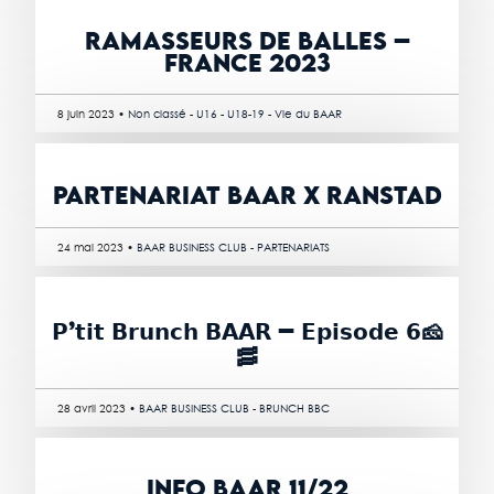
RAMASSEURS DE BALLES –
FRANCE 2023
8 juin 2023 •
Non classé
-
U16
-
U18-19
-
Vie du BAAR
PARTENARIAT BAAR X RANSTAD
24 mai 2023 •
BAAR BUSINESS CLUB
-
PARTENARIATS
𝗣’𝘁𝗶𝘁 𝗕𝗿𝘂𝗻𝗰𝗵 𝗕𝗔𝗔𝗥 – 𝗘𝗽𝗶𝘀𝗼𝗱𝗲 𝟲🧀
🥓
28 avril 2023 •
BAAR BUSINESS CLUB
-
BRUNCH BBC
INFO BAAR 11/22