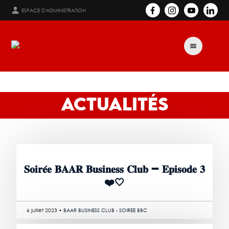
ESPACE D'ADMINISTRATION
ACTUALITÉS
𝐒𝐨𝐢𝐫𝐞́𝐞 𝐁𝐀𝐀𝐑 𝐁𝐮𝐬𝐢𝐧𝐞𝐬𝐬 𝐂𝐥𝐮𝐛 – 𝐄𝐩𝐢𝐬𝐨𝐝𝐞 𝟑
❤️🤍
6 juillet 2023 •
BAAR BUSINESS CLUB
-
SOIREE BBC