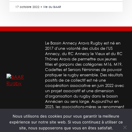
17 octobre 2022 •
Vie du BAAR
Le Bassin Annecy Aravis Rugby est né en
2017 d'une volonté des clubs de l'US
Annecy, du RC Annecy le Vieux et du RC
Thônes Aravis de permettre aux jeunes
filles et garçons des catégories M16, M19,
Cadettes et Seniors Féminines de pouvoir
pratiquer le rugby ensemble. Des résultats
positifs de ce collectif est né une
coopération associative en juin 2022 avec
un projet associatif et une dimension
d'organisation du rugby dans le bassin
Annécien au sens large. Aujourd'hui en
2025, les associations-mères se renomment
en BAAR Annecy, BAAR Annecy-le-vieux &
Nous utilisons des cookies pour vous garantir la meilleure
BAAR Thônes
expérience sur notre site web. Si vous continuez à utiliser ce
site, nous supposerons que vous en êtes satisfait.