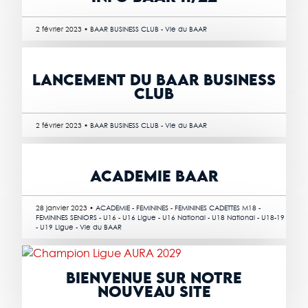
2 février 2023 •
BAAR BUSINESS CLUB
-
Vie du BAAR
LANCEMENT DU BAAR BUSINESS
CLUB
2 février 2023 •
BAAR BUSINESS CLUB
-
Vie du BAAR
ACADEMIE BAAR
28 janvier 2023 •
ACADEMIE
-
FEMININES
-
FEMININES CADETTES M18
-
FEMININES SENIORS
-
U16
-
U16 Ligue
-
U16 National
-
U18 National
-
U18-19
-
U19 Ligue
-
Vie du BAAR
BIENVENUE SUR NOTRE
NOUVEAU SITE