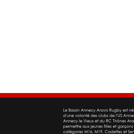
Le Bassin Annecy Aravis Rugby est né
d'une volonté des clubs de l'US Ann
Annecy le Vieux et du RC Thônes Ara
permettre aux jeunes filles et garçons
catégories M16, M19, Cadettes et Sen