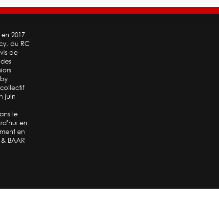
 en 2017
ecy, du RC
vis de
 des
iors
gby
collectif
n juin
ans le
rd'hui en
mment en
x & BAAR