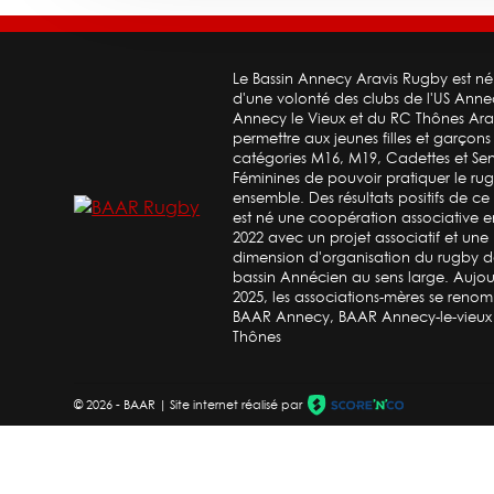
Le Bassin Annecy Aravis Rugby est né
d'une volonté des clubs de l'US Ann
Annecy le Vieux et du RC Thônes Ara
permettre aux jeunes filles et garçons
catégories M16, M19, Cadettes et Sen
Féminines de pouvoir pratiquer le ru
ensemble. Des résultats positifs de ce 
est né une coopération associative e
2022 avec un projet associatif et une
dimension d'organisation du rugby d
bassin Annécien au sens large. Aujou
2025, les associations-mères se reno
BAAR Annecy, BAAR Annecy-le-vieu
Thônes
©
2026 - BAAR | Site internet réalisé par